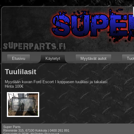
Etusivu
Käytetyt
Myytävät autot
Tuot
Tuulilasit
Myydään kuvan Ford Escort I koppasen tuulilasi ja takalasi.
Hinta 100€
Super Parts
Rimmintie 315, 67100 Kokkola | 0400 261 891