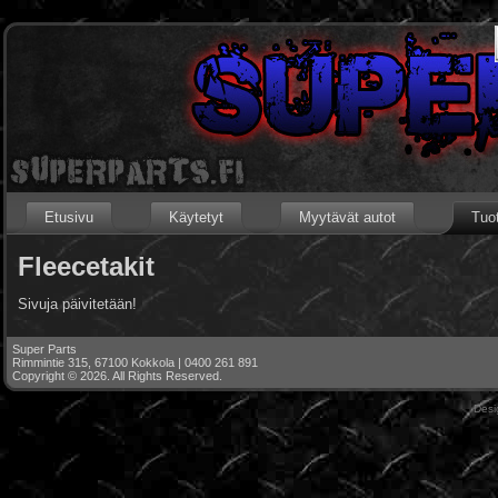
Etusivu
Käytetyt
Myytävät autot
Tuot
Fleecetakit
Sivuja päivitetään!
Super Parts
Rimmintie 315, 67100 Kokkola | 0400 261 891
Copyright © 2026. All Rights Reserved.
Des